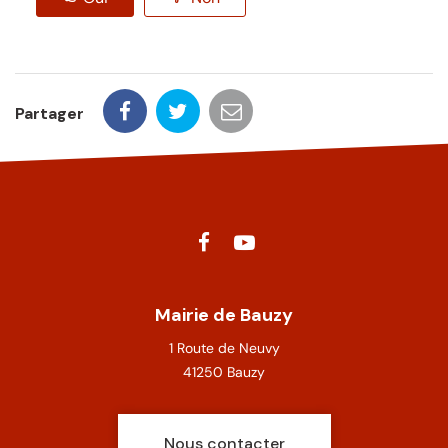
Partager
Lien
Lien
vers
vers
le
la
Mairie de Bauzy
compte
chaîne
1 Route de Neuvy
Facebook
Youtube
41250 Bauzy
Nous contacter